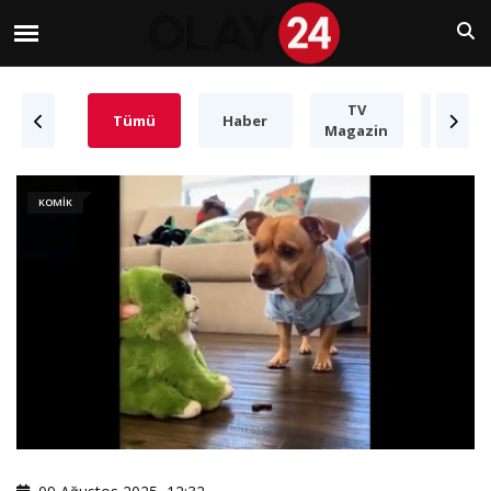
TV
Süper
Tümü
Haber
Magazin
Yetene
KOMIK