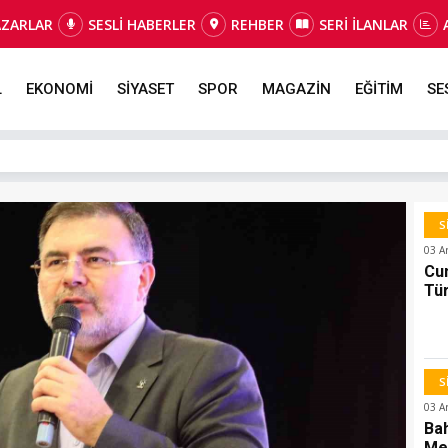
AZARLAR
SESLİ HABERLER
REHBER
SERİ İLANLAR
L
EKONOMİ
SİYASET
SPOR
MAGAZİN
EĞİTİM
SE
S
03 A
Cu
Tür
İn
S
03 A
Bah
Mes