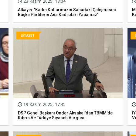
23 Kasım 2025, 18:04
Alkayış: ‘Kadın Kollarımızın Sahadaki Çalışmasını
MH
Başka Partilerin Ana Kadroları Yapamaz’
Kı
SİYASET
19 Kasım 2025, 17:45
DSP Genel Başkanı Önder Aksakal'dan TBMM'de
İY
Kıbrıs Ve Türkiye Siyaseti Vurgusu
Ve