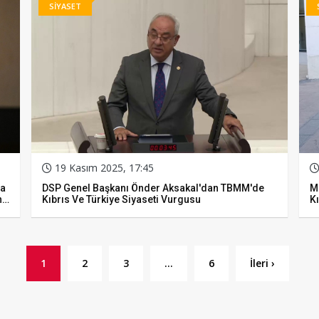
SİYASET
19 Kasım 2025, 17:45
’a
DSP Genel Başkanı Önder Aksakal'dan TBMM'de
MH
n
Kıbrıs Ve Türkiye Siyaseti Vurgusu
Kı
1
2
3
…
6
İleri ›