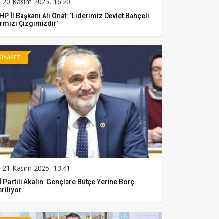
20 Kasım 2025, 16:20
P İl Başkanı Ali Önat: ‘Liderimiz Devlet Bahçeli
rmızı Çizgimizdir’
SİYASET
21 Kasım 2025, 13:41
İ Partili Akalın: Gençlere Bütçe Yerine Borç
riliyor