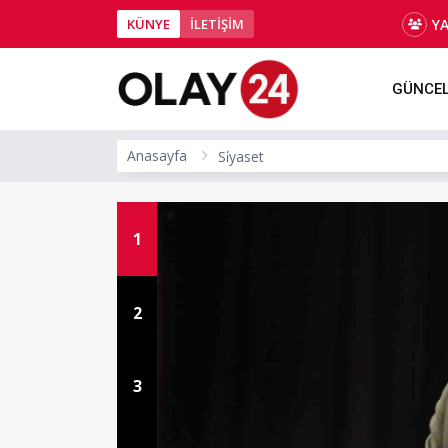
Y
KÜNYE
İLETİŞİM
GÜNCE
Anasayfa
Si̇yaset
1
2
3