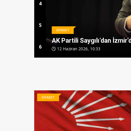
4
5
SİYASET
 Açıklama
Özgür Özel, İzmir’de Ferdi 
6
15 Mayıs 2026, 14:27
SİYASET