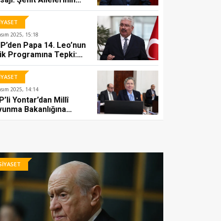
ını Eğdirmeyiz
İYASET
asım 2025, 15:18
P’den Papa 14. Leo’nun
SİYASET
ik Programına Tepki:
sterişli Ayin
AK Parti İzmir İl Başkanı Saygılı:
muoyunda Rahatsızlık
İYASET
05 Ocak 2026, 13:07
attı’
asım 2025, 14:14
’li Yontar’dan Millî
vunma Bakanlığına
ıklama
SİYASET