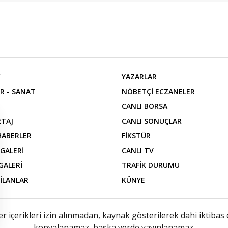
K
YAZARLAR
R - SANAT
NÖBETÇİ ECZANELER
CANLI BORSA
TAJ
CANLI SONUÇLAR
 HABERLER
FİKSTÜR
 GALERİ
CANLI TV
GALERİ
TRAFİK DURUMU
 İLANLAR
KÜNYE
içerikleri izin alınmadan, kaynak gösterilerek dahi iktibas 
kopyalanamaz, başka yerde yayınlanamaz.