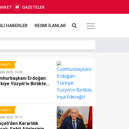
ANKET
GAZETELER
SLİ HABERLER
RESMİ İLANLAR
İYASET
ralık 2025, 14:20
mhurbaşkanı Erdoğan:
kiye Yüzyılı’nı Birlikte
şa Edeceğiz
İYASET
ralık 2025, 10:11
çeli’den Kararlılık
ajı: Şehit Ailelerinin