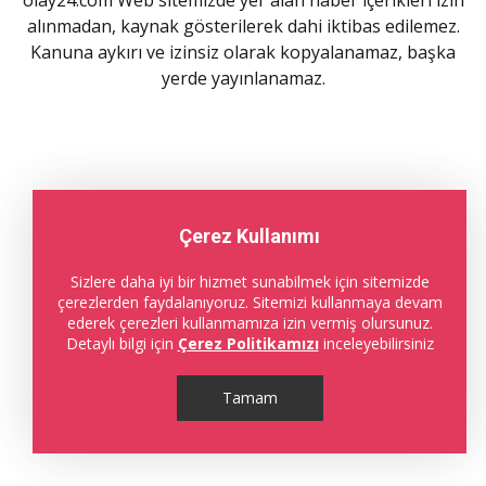
GÜNCEL
SAĞLIK
EKONOMİ
KÜLTÜR - SANAT
SİYASET
YEREL
Çerez Kullanımı
SPOR
RÖPORTAJ
MAGAZİN
SESLİ HABERLER
Sizlere daha iyi bir hizmet sunabilmek için sitemizde
çerezlerden faydalanıyoruz. Sitemizi kullanmaya devam
TEKNOLOJİ
VİDEO GALERİ
ederek çerezleri kullanmamıza izin vermiş olursunuz.
EĞİTİM
FOTO GALERİ
Detaylı bilgi için
Çerez Politikamızı
inceleyebilirsiniz
DÜNYA
RESMİ İLANLAR
Tamam
YAZARLAR
NAMAZ VAKİTLERİ
NÖBETÇİ ECZANELER
HAVA DURUMU
CANLI BORSA
PİYASALAR