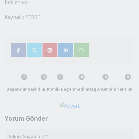
akademik personelimize teşekkür ediyorum" ifadelerini
kullandı.
Merkezde yürütülen bir diğer çalışma ise sera
ortamında gerçekleştirilen sebze yetiştiriciliği
denemeleri oldu. Brokoli, marul ve karnabahar gibi
ürünlerin kapalı alandaki gelişim süreçleri yakından
takip edilerek kayıt altına alındı. Sera çalışmalarından