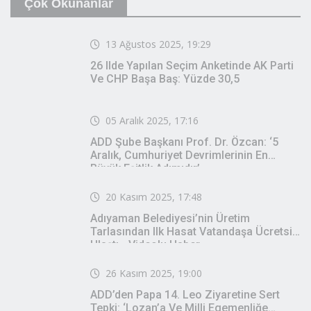
GÜNCEL
GÜNCEL
Özgür Özel:
İzmir’de Makilik Alandaki
Yangın Kontrol Altında
GÜNCEL
GÜNCEL
Seferihisar Belediye Başkanı
İzmir Büyükşehir’den
İsmail Yetişkin Tutuklandı
Seferihisar’ın Altyapısına 140
Milyon Liralık Yatırım
SAĞLIK
GÜNCEL