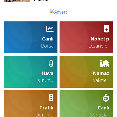
Bulundu
Canlı
Nöbetçi
Borsa
Eczaneler
Hava
Namaz
Durumu
Vakitleri
Trafik
Canlı
Durumu
Sonuçlar