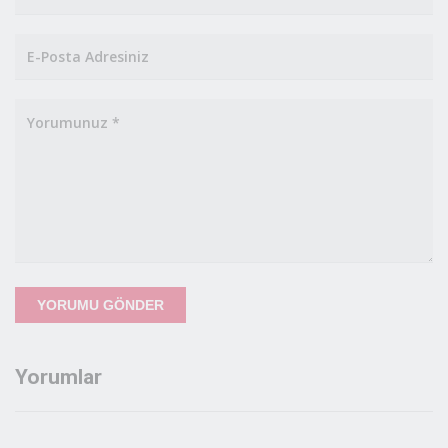
elde edilen bulguların, bölge üreticilerine yol
gösterecek nitelikte olduğu belirtildi.
ADYÜTAYAM'ın hem tarla hem de sera ortamında
yürüttüğü bu bilimsel çalışmaların, Adıyaman'ın tarım
potansiyelinin güçlendirilmesine önemli katkı sağlaması
bekleniyor.
Kaynak : PERRE
0
0
0
0
0
0