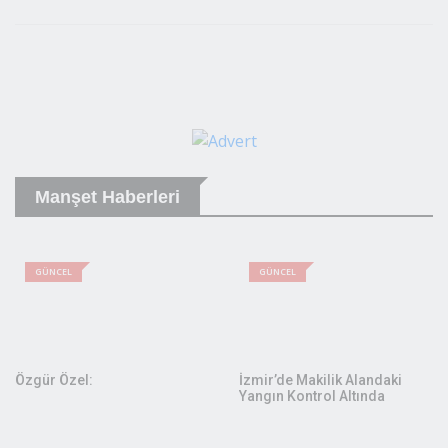
Begendim
Bayildim
Komik
Begenmedim
Uzgunum
Sinirlendim
Yorum Gönder