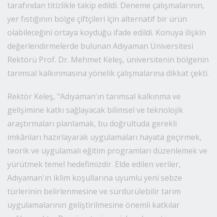
çalışmalarına bir yenisini daha ekledi. Merkezde bu
sezon gerçekleştirilen yer fıstığı hasadı başarıyla
tamamlanırken, elde edilen veriler yer fıstığının bölge
koşullarındaki verimliliğine dair önemli ipuçları sundu.
Ekimden hasada kadar tüm süreç, akademik ekip
tarafından titizlikle takip edildi. Deneme çalışmalarının,