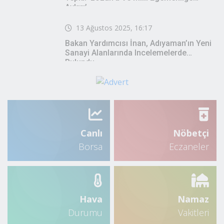
Yaz Sıcakları Kalp Sağlığını
12. Uluslararası Çeşme Açık
Tehdit Ediyor
Satranç Turnuvası Başladı
Çok Okunanlar
13 Ağustos 2025, 19:29
26 Ilde Yapılan Seçim Anketinde AK Parti
Ve CHP Başa Baş: Yüzde 30,5
05 Aralık 2025, 17:16
ADD Şube Başkanı Prof. Dr. Özcan: ‘5
Aralık, Cumhuriyet Devrimlerinin En
Büyük Eşitlik Adımıdır’