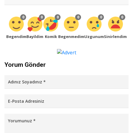
0
0
0
0
0
0
Begendim
Bayildim
Komik
Begenmedim
Uzgunum
Sinirlendim
Yorum Gönder