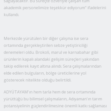
yer fıstığının bölge çiftçileri için alternatif bir ürün
olabileceğini ortaya koyduğu ifade edildi. Konuya ilişkin
değerlendirmelerde bulunan Adıyaman Üniversitesi
Rektörü Prof. Dr. Mehmet Keleş, üniversitenin bölgenin
tarımsal kalkınmasına yönelik çalışmalarına dikkat çekti.
Rektör Keleş, "Adıyaman'ın tarımsal kalkınma ve
gelişimine katkı sağlayacak bilimsel ve teknolojik
araştırmaları planlamak, bu doğrultuda gerekli
imkânları hazırlayarak uygulamaları hayata geçirmek,
teorik ve uygulamalı eğitim programları düzenlemek ve
yürütmek temel hedefimizdir. Elde edilen veriler,
Adıyaman'ın iklim koşullarına uyumlu yeni sebze
türlerinin belirlenmesine ve sürdürülebilir tarım
uygulamalarının geliştirilmesine önemli katkılar
sağlayacaktır. Bu süreçte özveriyle çalışan tüm