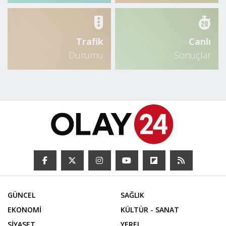
20 Kasım 2025, 17:48
Adıyaman Belediyesi’nin Üretim
Tarlasından Ilk Hasat Vatandaşa Ücretsiz
Ulaştı - Videolu Haber
26 Kasım 2025, 19:00
ADD’den Papa 14. Leo Ziyaretine Sert
Tepki: ‘Lozan’a Ve Milli Egemenliğe
Aykırı’
13 Ağustos 2025, 16:17
Bakan Yardımcısı İnan, Adıyaman’ın Yeni
Sanayi Alanlarında Incelemelerde
Bulundu