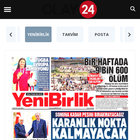
YENİ
YENİBİRLİK
TAKVİM
POSTA
MİLAT
ASYA