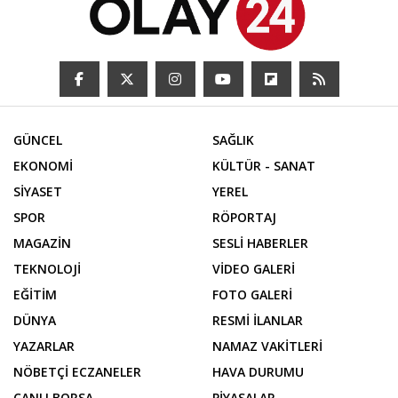
GÜNCEL
SAĞLIK
EKONOMİ
KÜLTÜR - SANAT
SİYASET
YEREL
SPOR
RÖPORTAJ
MAGAZİN
SESLİ HABERLER
TEKNOLOJİ
VİDEO GALERİ
EĞİTİM
FOTO GALERİ
DÜNYA
RESMİ İLANLAR
YAZARLAR
NAMAZ VAKİTLERİ
NÖBETÇİ ECZANELER
HAVA DURUMU
CANLI BORSA
PİYASALAR