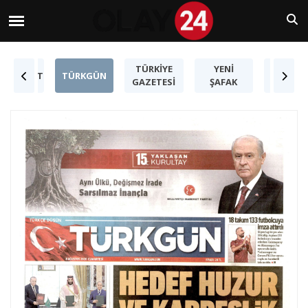
TÜRKİYE
YENİ
NHURİYET
TÜRKGÜN
KARAR
GAZETESİ
ŞAFAK