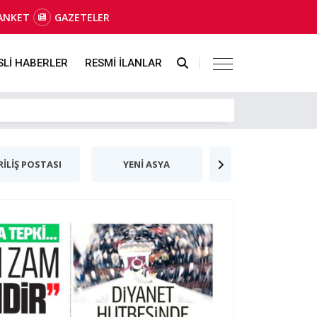
ANKET
GAZETELER
SLİ HABERLER
RESMİ İLANLAR
RİLİŞ POSTASI
YENİ ASYA
YENİBİRLİK