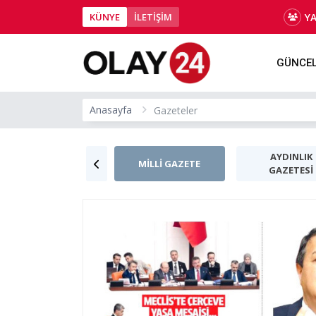
Y
KÜNYE
İLETİŞİM
GÜNCE
Anasayfa
Gazeteler
AYDINLIK
AKŞAM
MİLLİ GAZETE
GAZETESİ