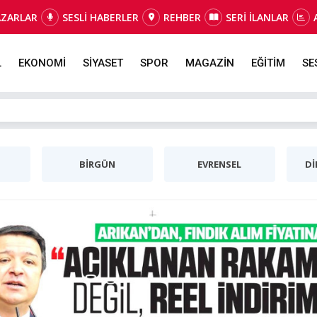
AZARLAR
SESLİ HABERLER
REHBER
SERİ İLANLAR
L
EKONOMİ
SİYASET
SPOR
MAGAZİN
EĞİTİM
SE
BİRGÜN
EVRENSEL
Dİ