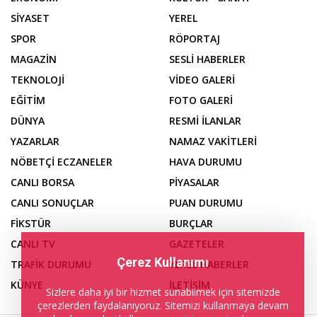
SİYASET
YEREL
SPOR
RÖPORTAJ
MAGAZİN
SESLİ HABERLER
TEKNOLOJİ
VİDEO GALERİ
EĞİTİM
FOTO GALERİ
DÜNYA
RESMİ İLANLAR
YAZARLAR
NAMAZ VAKİTLERİ
NÖBETÇİ ECZANELER
HAVA DURUMU
CANLI BORSA
PİYASALAR
CANLI SONUÇLAR
PUAN DURUMU
FİKSTÜR
BURÇLAR
CANLI TV
GAZETELER
Çerez Kullanımı
TRAFİK DURUMU
YEREL HABERLER
KÜNYE
İLETİŞİM
Sizlere daha iyi bir hizmet sunabilmek için sitemizde
çerezlerden faydalanıyoruz. Sitemizi kullanmaya devam