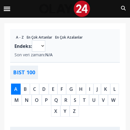
A - Z
En Çok Artanlar
En Çok Azalanlar
Endeks:
Son veri zamanı:
N/A
BIST 100
A
B
C
D
E
F
G
H
I
J
K
L
M
N
O
P
Q
R
S
T
U
V
W
X
Y
Z